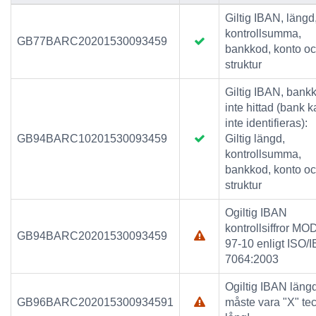
Giltig IBAN, längd
kontrollsumma,
GB77BARC20201530093459
bankkod, konto o
struktur
Giltig IBAN, bank
inte hittad (bank 
inte identifieras):
GB94BARC10201530093459
Giltig längd,
kontrollsumma,
bankkod, konto o
struktur
Ogiltig IBAN
kontrollsiffror MO
GB94BARC20201530093459
97-10 enligt ISO/
7064:2003
Ogiltig IBAN läng
GB96BARC202015300934591
måste vara "X" te