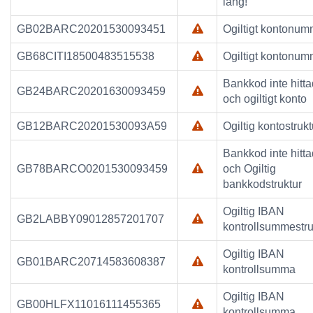
lång!
GB02BARC20201530093451
Ogiltigt kontonum
GB68CITI18500483515538
Ogiltigt kontonum
Bankkod inte hitta
GB24BARC20201630093459
och ogiltigt konto
GB12BARC20201530093A59
Ogiltig kontostrukt
Bankkod inte hitta
GB78BARCO0201530093459
och Ogiltig
bankkodstruktur
Ogiltig IBAN
GB2LABBY09012857201707
kontrollsummestru
Ogiltig IBAN
GB01BARC20714583608387
kontrollsumma
Ogiltig IBAN
GB00HLFX11016111455365
kontrollsumma