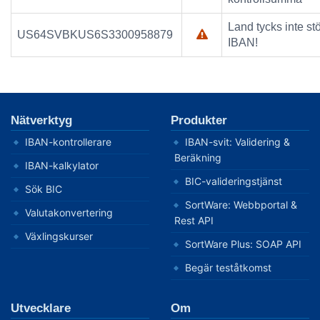
Land tycks inte st
US64SVBKUS6S3300958879
IBAN!
Nätverktyg
Produkter
IBAN-kontrollerare
IBAN-svit: Validering &
Beräkning
IBAN-kalkylator
BIC-valideringstjänst
Sök BIC
SortWare: Webbportal &
Valutakonvertering
Rest API
Växlingskurser
SortWare Plus: SOAP API
Begär teståtkomst
Utvecklare
Om